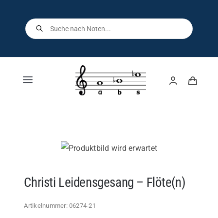
Skip
to
Products
search
content
Toggle
Navigation
Home
Shop
Über uns
Christi Leidensgesang – Flöte(n)
Kontakt
Artikelnummer:
06274-21