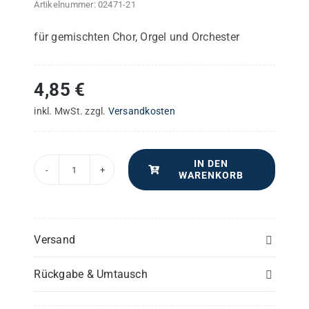
Artikelnummer:
02471-21
für gemischten Chor, Orgel und Orchester
4,85
€
inkl. MwSt.
zzgl.
Versandkosten
IN DEN
WARENKORB
Berühmte
Pastoralmesse
in
G
Versand
–
Rückgabe & Umtausch
Flöte(n)
Menge