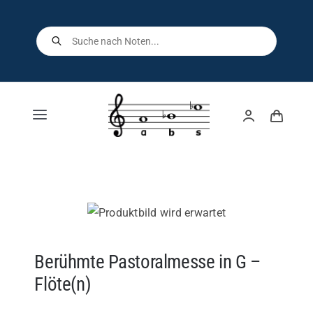
Skip
to
Products
search
content
Toggle
Navigation
Home
Shop
Über uns
Berühmte Pastoralmesse in G –
Flöte(n)
Kontakt