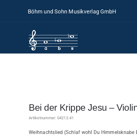
Skip
Böhm und Sohn Musikverlag GmbH
to
content
Bei der Krippe Jesu – Violi
Artikelnummer:
04212-41
Weihnachtslied (Schlaf wohl Du Himmelsknabe D