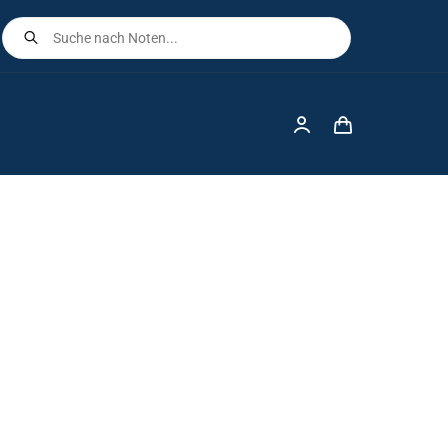
Products
search