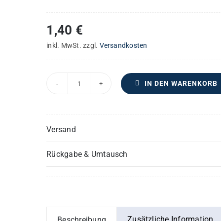
1,40
€
inkl. MwSt.
zzgl.
Versandkosten
IN DEN WARENKORB
Bei
der
Krippe
Versand
Jesu
–
Rückgabe & Umtausch
Violine
II
oder
2.
Stimme
Zusätzliche Information
Beschreibung