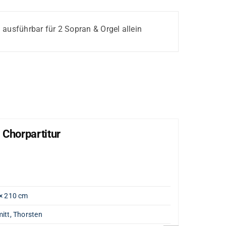
h ausführbar für 2 Sopran & Orgel allein
 Chorpartitur
Lob
"Große
Artik
Gewi
× 210 cm
Opus
itt, Thorsten
Komp