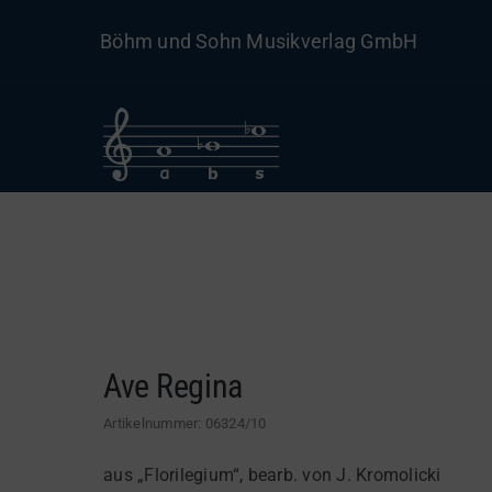
Skip
Böhm und Sohn Musikverlag GmbH
to
content
Ave Regina
Artikelnummer:
06324/10
aus „Florilegium“, bearb. von J. Kromolicki