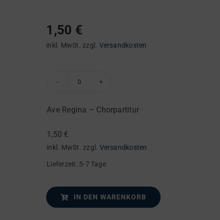
1,50
€
inkl. MwSt.
zzgl.
Versandkosten
Ave
Regina
Ave Regina – Chorpartitur
–
Chorpartitur
1,50
€
Menge
inkl. MwSt.
zzgl.
Versandkosten
Lieferzeit:
5-7 Tage
IN DEN WARENKORB