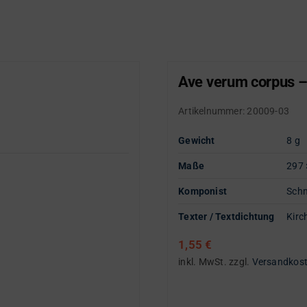
Ave verum corpus –
Artikelnummer:
20009-03
Gewicht
8 g
Maße
297 
Komponist
Schm
Texter / Textdichtung
Kirc
1,55
€
inkl. MwSt.
zzgl.
Versandkos