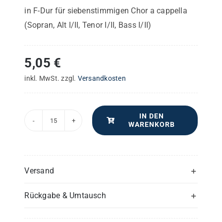
in F-Dur für siebenstimmigen Chor a cappella
(Sopran, Alt I/II, Tenor I/II, Bass I/II)
5,05
€
inkl. MwSt.
zzgl.
Versandkosten
IN DEN
WARENKORB
Ave
Maria
–
Chorpartitur
Versand
Menge
Rückgabe & Umtausch