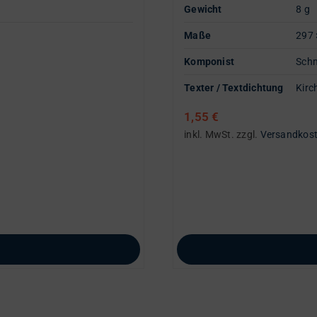
Gewicht
8 g
Maße
297 
Komponist
Schm
Texter / Textdichtung
Kirc
1,55
€
inkl. MwSt.
zzgl.
Versandkos