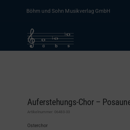
Skip
Böhm und Sohn Musikverlag GmbH
to
content
Auferstehungs-Chor – Posaun
Artikelnummer:
06483-33
Osterchor