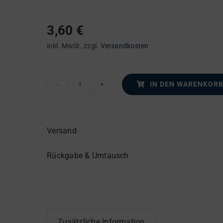
3,60
€
inkl. MwSt.
zzgl.
Versandkosten
IN DEN WARENKOR
Auferstehungs-
Chor
–
Versand
Posaune(n)
Menge
Rückgabe & Umtausch
Zusätzliche Information