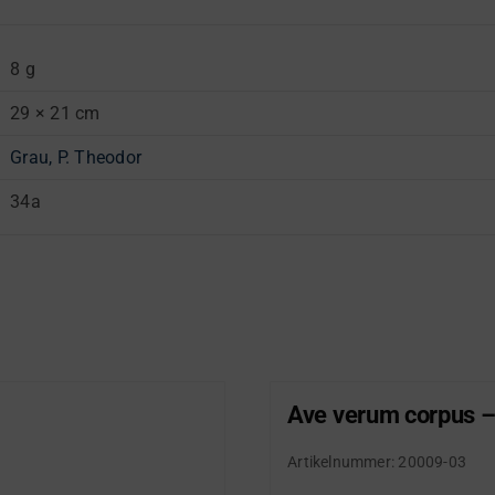
8 g
29 × 21 cm
Grau, P. Theodor
34a
Ave verum corpus –
Artikelnummer:
20009-03