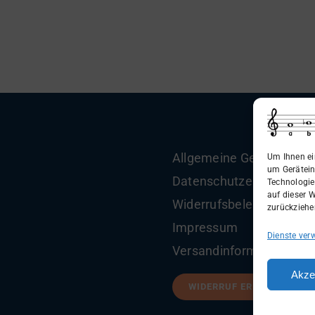
Allgemeine Geschäftsbe
Um Ihnen ei
um Gerätein
Datenschutzerklärung
Technologie
auf dieser W
Widerrufsbelehrung
zurückziehe
Impressum
Dienste ver
Versandinformationen
Akze
WIDERRUF ERKLÄREN