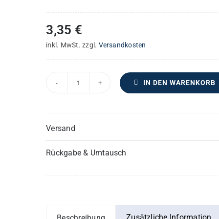
3,35
€
inkl. MwSt.
zzgl.
Versandkosten
IN DEN WARENKORB
Ascendit
Deus
-
Versand
Sacerdotes
Domini
Rückgabe & Umtausch
–
Violine
II
oder
2.
Zusätzliche Information
Beschreibung