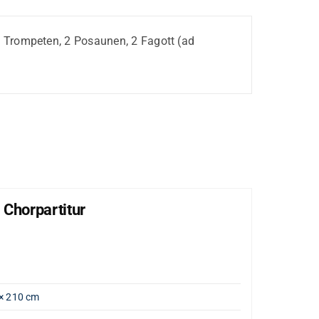
, 2 Trompeten, 2 Posaunen, 2 Fagott (ad
 Chorpartitur
Lob
"Große
Artik
Gewi
× 210 cm
Opus