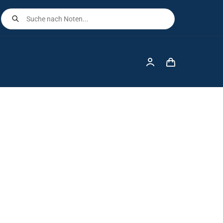
Products
search