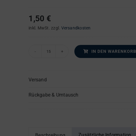
1,50
€
inkl. MwSt.
zzgl.
Versandkosten
IN DEN WARENKOR
Ascendit
Deus
-
Versand
Sacerdotes
Domini
Rückgabe & Umtausch
–
Tenor
(1)
-
Einzelstimme
Zusätzliche Information
Beschreibung