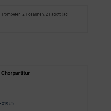
, 2 Trompeten, 2 Posaunen, 2 Fagott (ad
 Chorpartitur
Lob
"Große
Artik
Gewi
× 210 cm
Opus