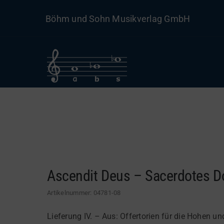
Skip
Böhm und Sohn Musikverlag GmbH
to
content
Ascendit Deus – Sacerdotes Do
Artikelnummer:
04781-08
Lieferung IV. – Aus: Offertorien für die Hohen u