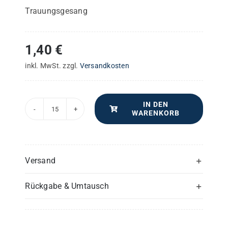
Trauungsgesang
1,40
€
inkl. MwSt.
zzgl.
Versandkosten
IN DEN
WARENKORB
An
ein
Brautpaar
–
Versand
Chorpartitur
Rückgabe & Umtausch
Menge