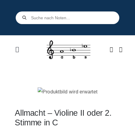
Skip
to
Products
search
content
Toggle
Navigation
Home
Shop
Über uns
Allmacht – Violine II oder 2.
Stimme in C
Kontakt