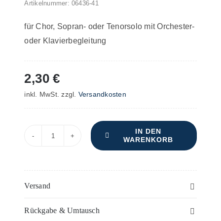
Artikelnummer:
06436-41
für Chor, Sopran- oder Tenorsolo mit Orchester-
oder Klavierbegleitung
2,30
€
inkl. MwSt.
zzgl.
Versandkosten
IN DEN
WARENKORB
Allmacht
–
Violine
II
Versand
oder
Rückgabe & Umtausch
2.