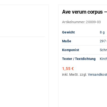
Ave verum corpus –
Artikelnummer:
20009-03
Gewicht
8 g
Maße
297 
Komponist
Schm
Texter / Textdichtung
Kirc
1,55
€
inkl. MwSt.
zzgl.
Versandkos