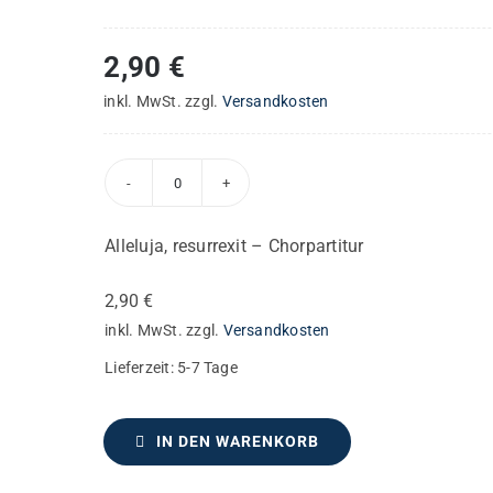
2,90
€
inkl. MwSt.
zzgl.
Versandkosten
Alleluja,
resurrexit
Alleluja, resurrexit – Chorpartitur
–
Chorpartitur
2,90
€
Menge
inkl. MwSt.
zzgl.
Versandkosten
Lieferzeit:
5-7 Tage
IN DEN WARENKORB