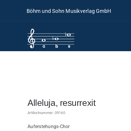
Skip
Böhm und Sohn Musikverlag GmbH
to
content
Alleluja, resurrexit
Artikelnummer:
09160
Auferstehungs-Chor