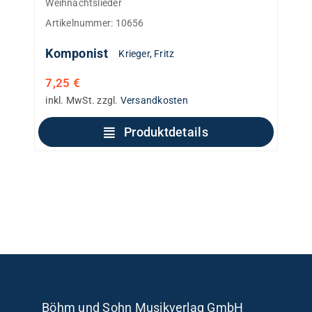
Weihnachtslieder
Artikelnummer:
10656
Komponist
Krieger, Fritz
7,25
€
inkl. MwSt.
zzgl.
Versandkosten
Produktdetails
Böhm und Sohn
Musikverlag GmbH