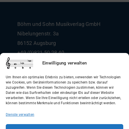
Böhm und Sohn
Musikverlag GmbH
Nibelungenstr. 3a
86152 Augsburg
+49 (0)821 50 28 40
info@boehm-und-sohn.de
Einwilligung verwalten
Um Ihnen ein optimales Erlebnis zu bieten, verwenden wir Technologien
wie Cookies, um Geräteinformationen zu speichern bzw. darauf
zuzugreifen. Wenn Sie diesen Technologien zustimmen, können wir
Daten wie das Surfverhalten oder eindeutige IDs auf dieser Website
Allgemeine Geschäftsbedingungen
verarbeiten. Wenn Sie Ihre Einwilligung nicht erteilen oder zurückziehen,
können bestimmte Merkmale und Funktionen beeinträchtigt werden.
(AGB)
Dienste verwalten
Datenschutzerklärung
Widerrufsbelehrung