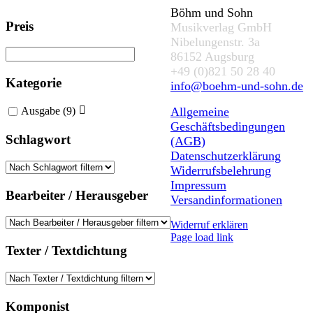
Böhm und Sohn
Preis
Musikverlag GmbH
Nibelungenstr. 3a
86152 Augsburg
+49 (0)821 50 28 40
Kategorie
info@boehm-und-sohn.de
Allgemeine
Ausgabe
(9)
Geschäftsbedingungen
Schlagwort
(AGB)
Datenschutzerklärung
Widerrufsbelehrung
Impressum
Bearbeiter / Herausgeber
Versandinformationen
Widerruf erklären
Page load link
Texter / Textdichtung
Nach
oben
Komponist