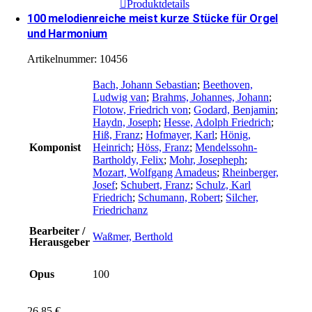
Produktdetails
100 melodienreiche meist kurze Stücke für Orgel
und Harmonium
Artikelnummer:
10456
Bach, Johann Sebastian
;
Beethoven,
Ludwig van
;
Brahms, Johannes, Johann
;
Flotow, Friedrich von
;
Godard, Benjamin
;
Haydn, Joseph
;
Hesse, Adolph Friedrich
;
Hiß, Franz
;
Hofmayer, Karl
;
Hönig,
Komponist
Heinrich
;
Höss, Franz
;
Mendelssohn-
Bartholdy, Felix
;
Mohr, Josepheph
;
Mozart, Wolfgang Amadeus
;
Rheinberger,
Josef
;
Schubert, Franz
;
Schulz, Karl
Friedrich
;
Schumann, Robert
;
Silcher,
Friedrichanz
Bearbeiter /
Waßmer, Berthold
Herausgeber
Opus
100
26,85
€