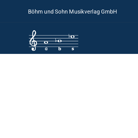
Skip
Böhm und Sohn Musikverlag GmbH
to
content
H