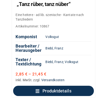
„Tanz rüber, tanz nüber“
Eine heitere - ad lib. szenische - Kantate nach
Tanzliedern
Artikelnummer:
10867
Komponist
Volksgut
Bearbeiter /
Biebl, Franz
Herausgeber
Texter /
Biebl, Franz
;
Volksgut
Textdichtung
2,85
€
–
21,45
€
inkl. MwSt.
zzgl.
Versandkosten
Produktdetails