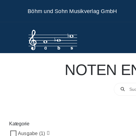
Skip
Böhm und Sohn Musikverlag GmbH
to
content
NOTEN E
Products
search
Kategorie
Ausgabe
(1)