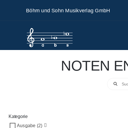
Skip
Böhm und Sohn Musikverlag GmbH
to
content
NOTEN E
Products
search
Kategorie
Ausgabe
(2)