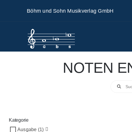
Skip
Böhm und Sohn Musikverlag GmbH
to
content
NOTEN E
Products
search
Kategorie
Ausgabe
(1)