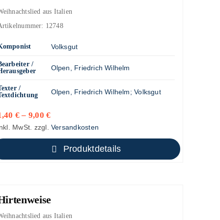
Weihnachtslied aus Italien
Artikelnummer:
12748
Komponist
Volksgut
Bearbeiter /
Olpen, Friedrich Wilhelm
Herausgeber
Texter /
Olpen, Friedrich Wilhelm
;
Volksgut
Textdichtung
1,40
€
–
9,00
€
inkl. MwSt.
zzgl.
Versandkosten
Produktdetails
Hirtenweise
Weihnachtslied aus Italien