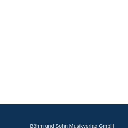
Böhm und Sohn
Musikverlag GmbH