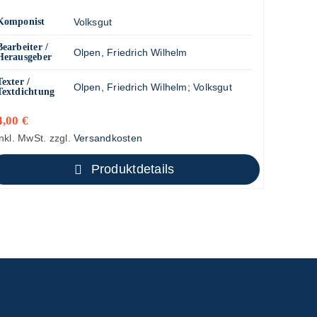
Komponist
Volksgut
Bearbeiter /
Olpen, Friedrich Wilhelm
Herausgeber
Texter /
Olpen, Friedrich Wilhelm
;
Volksgut
Textdichtung
4,00
€
inkl. MwSt.
zzgl.
Versandkosten
Produktdetails