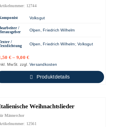
Artikelnummer:
12744
Komponist
Volksgut
Bearbeiter /
Olpen, Friedrich Wilhelm
Herausgeber
Texter /
Olpen, Friedrich Wilhelm
;
Volksgut
Textdichtung
1,50
€
–
9,00
€
inkl. MwSt.
zzgl.
Versandkosten
Produktdetails
Italienische Weihnachtslieder
für Männerchor
Artikelnummer:
12561