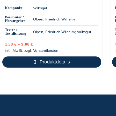
Komponist
Volksgut
Bearbeiter /
Olpen, Friedrich Wilhelm
Herausgeber
Texter /
Olpen, Friedrich Wilhelm
;
Volksgut
Textdichtung
1,50
€
–
9,00
€
inkl. MwSt.
zzgl.
Versandkosten
Produktdetails