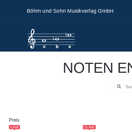
Skip
Böhm und Sohn Musikverlag GmbH
to
content
NOTEN E
Products
search
Preis
1,00€
11,00€