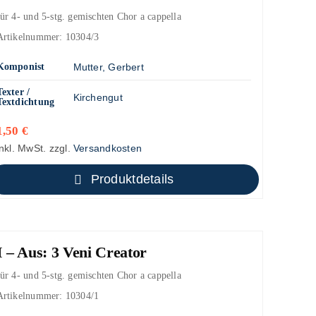
für 4- und 5-stg. gemischten Chor a cappella
Artikelnummer:
10304/3
Komponist
Mutter, Gerbert
Texter /
Kirchengut
Textdichtung
1,50
€
inkl. MwSt.
zzgl.
Versandkosten
Produktdetails
I – Aus: 3 Veni Creator
für 4- und 5-stg. gemischten Chor a cappella
Artikelnummer:
10304/1