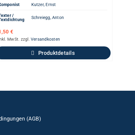
Komponist
Kutzer, Ernst
Texter /
Schreiegg, Anton
Textdichtung
1,50
€
inkl. MwSt.
zzgl.
Versandkosten
Produktdetails
dingungen (AGB)