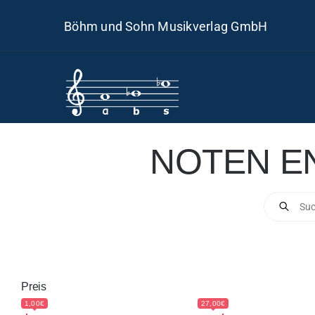
Skip
Böhm und Sohn Musikverlag GmbH
to
content
NOTEN E
Products
search
Preis
1,00€
27,00€