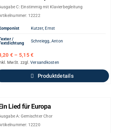
Ausgabe C: Einstimmig mit Klavierbegleitung
Artikelnummer:
12222
Komponist
Kutzer, Ernst
Texter /
Schreiegg, Anton
Textdichtung
3,20
€
–
5,15
€
inkl. MwSt.
zzgl.
Versandkosten
Produktdetails
Ein Lied für Europa
Ausgabe A: Gemischter Chor
Artikelnummer:
12220