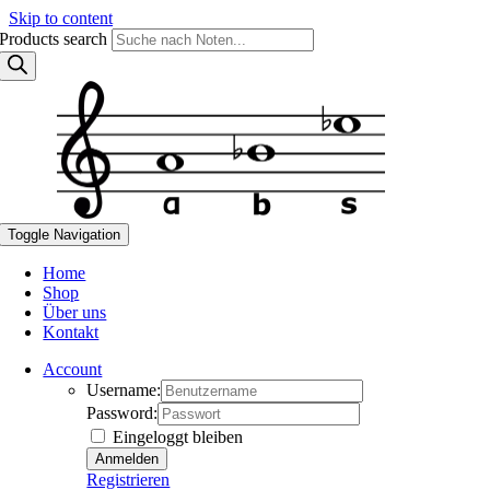
Skip to content
Products search
Toggle Navigation
Home
Shop
Über uns
Kontakt
Account
Username:
Password:
Eingeloggt bleiben
Registrieren