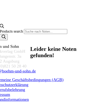
Products search
 und Sohn
Leider keine Noten
kverlag GmbH
gefunden!
lungenstr. 3a
2 Augsburg
(0)821 50 28 40
@boehm-und-sohn.de
emeine Geschäftsbedingungen (AGB)
nschutzerklärung
rrufsbelehrung
essum
andinformationen