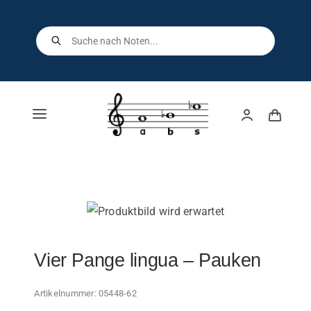
Skip
to
Products
search
content
Toggle
Navigation
Home
Shop
Über uns
Vier Pange lingua – Pauken
Kontakt
Artikelnummer:
05448-62