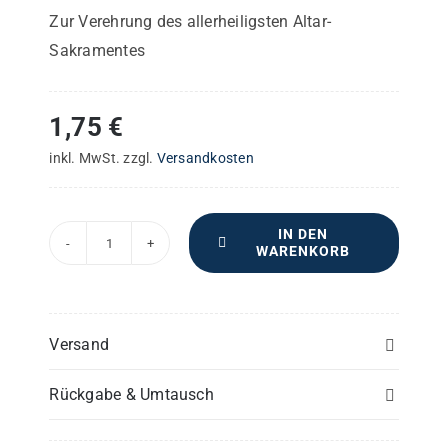
Zur Verehrung des allerheiligsten Altar-
Sakramentes
1,75
€
inkl. MwSt.
zzgl.
Versandkosten
IN DEN
WARENKORB
Vier
Pange
lingua
–
Versand
Pauken
Rückgabe & Umtausch
Menge