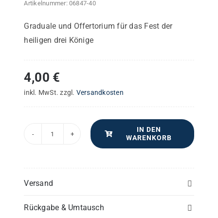
Artikelnummer:
06847-40
Graduale und Offertorium für das Fest der
heiligen drei Könige
4,00
€
inkl. MwSt.
zzgl.
Versandkosten
IN DEN
WARENKORB
Omnes
De
&
Saba
Versand
Reges
Rückgabe & Umtausch
Tharsis