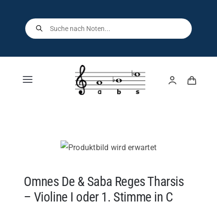
Skip
to
Products
search
content
Toggle
Navigation
Home
Shop
Über uns
Omnes De & Saba Reges Tharsis
– Violine I oder 1. Stimme in C
Kontakt