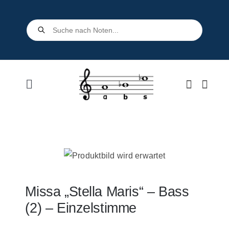
Skip
to
Products
search
content
Toggle
Navigation
Home
Shop
Über uns
Missa „Stella Maris“ – Bass
(2) – Einzelstimme
Kontakt