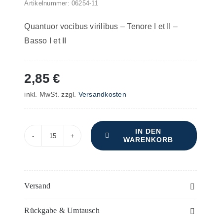
Artikelnummer:
06254-11
Quantuor vocibus virilibus – Tenore I et II –
Basso I et II
2,85
€
inkl. MwSt.
zzgl.
Versandkosten
IN DEN
WARENKORB
Missa
"Stella
Maris"
–
Versand
Bass
Rückgabe & Umtausch
(2)