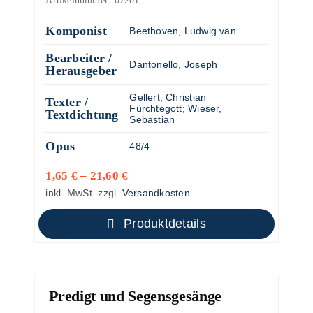
Artikelnummer:
07201
Komponist
Beethoven, Ludwig van
Bearbeiter /
Dantonello, Joseph
Herausgeber
Gellert, Christian
Texter /
Fürchtegott
;
Wieser,
Textdichtung
Sebastian
Opus
48/4
1,65
€
–
21,60
€
inkl. MwSt.
zzgl.
Versandkosten
Produktdetails
Predigt und Segensgesänge