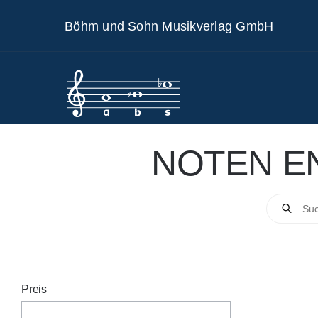
Skip
Böhm und Sohn Musikverlag GmbH
to
content
NOTEN E
Products
search
Preis