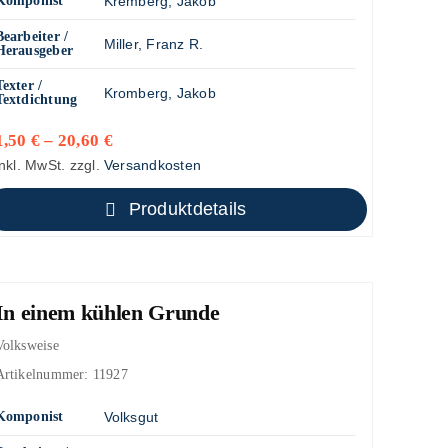
Komponist
Kremberg, Jakob
Bearbeiter /
Miller, Franz R.
Herausgeber
Texter /
Kromberg, Jakob
Textdichtung
1,50
€
–
20,60
€
inkl. MwSt.
zzgl.
Versandkosten
Produktdetails
In einem kühlen Grunde
Volksweise
Artikelnummer:
11927
Komponist
Volksgut