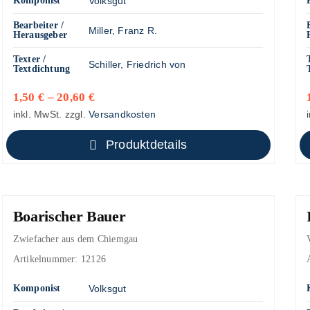
Komponist
Volksgut
Bearbeiter /
Miller, Franz R.
Herausgeber
Texter /
Schiller, Friedrich von
Textdichtung
1,50
€
–
20,60
€
inkl. MwSt.
zzgl.
Versandkosten
Produktdetails
Boarischer Bauer
Zwiefacher aus dem Chiemgau
Artikelnummer:
12126
Komponist
Volksgut