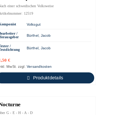
Nach einer schwedischen Volksweise
Artikelnummer:
12519
Komponist
Volksgut
Bearbeiter /
Bürthel, Jacob
Herausgeber
Texter /
Bürthel, Jacob
Textdichtung
1,50
€
inkl. MwSt.
zzgl.
Versandkosten
Produktdetails
Nocturne
über G - E - H - A - D