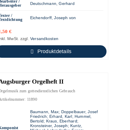
Bearbeiter /
Deutschmann, Gerhard
Herausgeber
Texter /
Eichendorff, Joseph von
Textdichtung
1,50
€
inkl. MwSt.
zzgl.
Versandkosten
Produktdetails
Augsburger Orgelheft II
Orgelmusik zum gottesdienstlichen Gebrauch
Artikelnummer:
11890
Baumann, Max
;
Doppelbauer, Josef
Friedrich
;
Erhard, Karl
;
Hummel,
Bertold
;
Kraus, Eberhard
;
Kronsteiner, Joseph
;
Kuntz,
Komponist