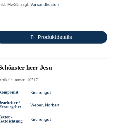
inkl. MwSt.
zzgl.
Versandkosten
Produktdetails
Schönster herr Jesu
Artikelnummer:
10517
Komponist
Kirchengut
Bearbeiter /
Weber, Norbert
Herausgeber
Texter /
Kirchengut
Textdichtung