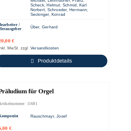
Michael
;
Lehrndorfer, Franz
;
Scheck, Helmut
;
Schmid, Karl
Norbert
;
Schroeder, Hermann
;
Seckinger, Konrad
Bearbeiter /
Über, Gerhard
Herausgeber
20,00
€
inkl. MwSt.
zzgl.
Versandkosten
Produktdetails
Präludium für Orgel
Artikelnummer:
11681
Komponist
Rauschmayr, Josef
6,00
€