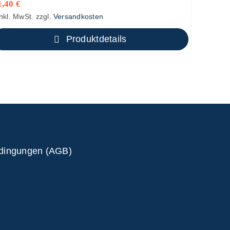
1,40
€
inkl. MwSt.
zzgl.
Versandkosten
Produktdetails
edingungen (AGB)